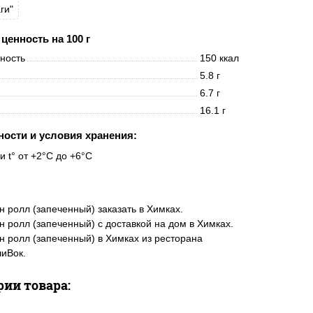
ги"
ценность на 100 г
нность
150 ккал
5.8 г
6.7 г
16.1 г
ности и условия хранения:
и t° от +2°C до +6°C
 ролл (запеченный) заказать в Химках.
 ролл (запеченный) с доставкой на дом в Химках.
 ролл (запеченный) в Химках из ресторана
иВок.
рии товара: