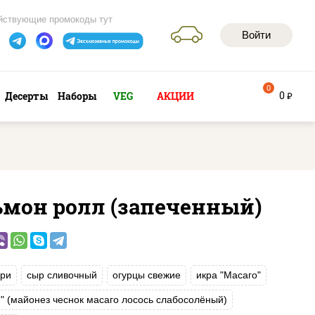
йствующие промокоды тут
Войти
0
0
Десерты
Наборы
VEG
АКЦИИ
руб
ьмон ролл (запеченный)
ри
сыр сливочный
огурцы свежие
икра "Масаго"
и" (майонез чеснок масаго лосось слабосолёный)