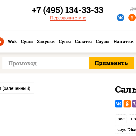
+7 (495) 134-33-33
Де
Перезвоните мне
ы
Wok
Суши
Закуски
Супы
Салаты
Соусы
Напитки
Сал
 (запеченный)
рис
но
соус "Як