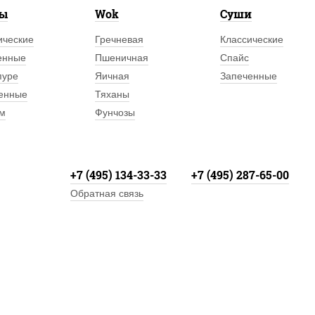
лы
Wok
Суши
ические
Гречневая
Классические
енные
Пшеничная
Спайс
пуре
Яичная
Запеченные
енные
Тяханы
м
Фунчозы
+7 (495) 134-33-33
+7 (495) 287-65-00
Обратная связь