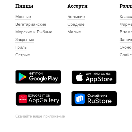
Пиццы
Ассорти
Рол
Мясные
Большие
Класс
Вегетарианские
Средние
Фирм
Морские и Рыбные
Малые
В тем
Закрытые
Запеч
Гриль
Эконо
Острые
Спайс
Скачайте наше приложение