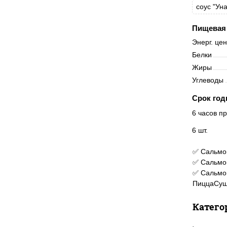
соус "Уна
Пищевая 
Энерг. це
Белки
Жиры
Углеводы
Срок год
6 часов пр
6 шт.
✅ Сальмон
✅ Сальмон
✅ Сальмон
ПиццаСуш
Катего