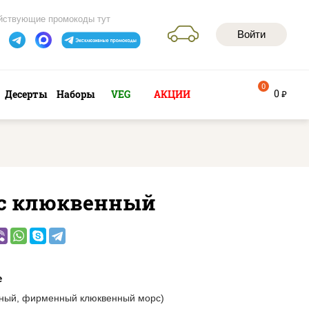
йствующие промокоды тут
Войти
0
0
Десерты
Наборы
VEG
АКЦИИ
руб
с клюквенный
е
ьный, фирменный клюквенный морс)