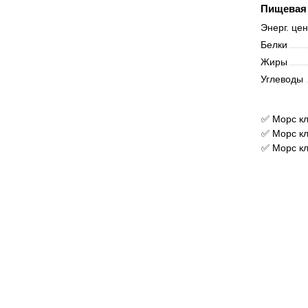
Пищевая 
Энерг. це
Белки
Жиры
Углеводы
✅ Морс кл
✅ Морс кл
✅ Морс кл