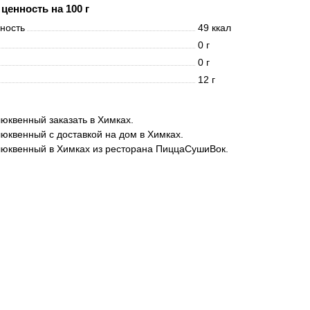
ценность на 100 г
нность
49 ккал
0 г
0 г
12 г
юквенный заказать в Химках.
юквенный с доставкой на дом в Химках.
юквенный в Химках из ресторана ПиццаСушиВок.