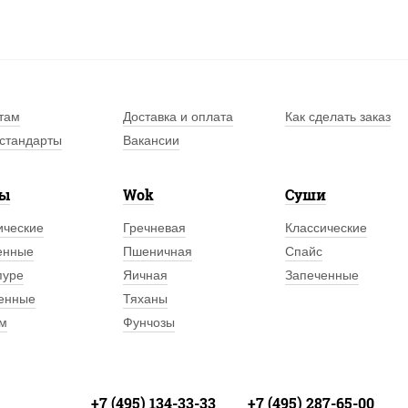
там
Доставка и оплата
Как сделать заказ
стандарты
Вакансии
лы
Wok
Суши
ические
Гречневая
Классические
енные
Пшеничная
Спайс
пуре
Яичная
Запеченные
енные
Тяханы
м
Фунчозы
+7 (495) 134-33-33
+7 (495) 287-65-00