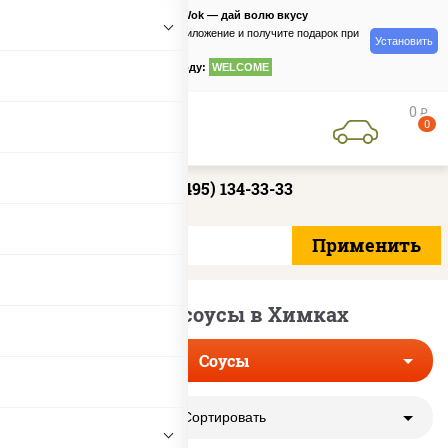
PizzaSushiWok — дай волю вкусу
Скачайте приложение и получите подарок при
Установить
заказе
по промокоду:
WELCOME
0
руб
0
+7 (495) 134-33-33
Соевые соусы в Химках
Соусы
Сортировать