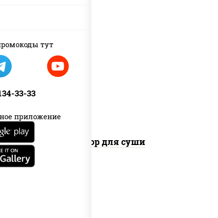
ромокоды тут
имбирь, соус "соевый", васаби
 134-33-33
ное приложение
Набор для суши