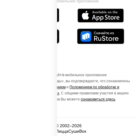
Установи мобильное приложение
Осуществляя вход на этот Сайт/в мобильное приложение
«ПиццаСушиВок - доставка еды», вы подтверждаете, что ознакомлены
с
Пользовательским соглашением
и
Положением по обработке и
защите персональных данных
. С общими правилами участия в акциях
и порядке получения подарков Вы можете
ознакомиться здесь
© 2002–2026
ПиццаСушиВок