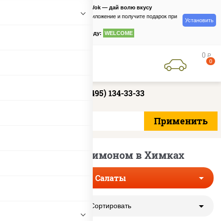
PizzaSushiWok — дай волю вкусу
Скачайте приложение и получите подарок при
Установить
заказе
по промокоду:
WELCOME
0
руб
0
+7 (495) 134-33-33
Салаты с лимоном в Химках
Салаты
Сортировать