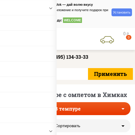
PizzaSushiWok — дай волю вкусу
Скачайте приложение и получите подарок при
Установить
заказе
по промокоду:
WELCOME
0
руб
0
+7 (495) 134-33-33
Роллы в темпуре с омлетом в Химках
В темпуре
Сортировать