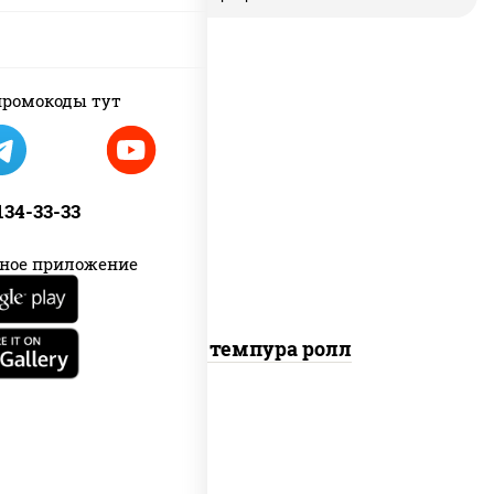
ромокоды тут
рис, нори, лосось копченый, сыр
сливочный, краб снежный, сухари
 134-33-33
панировочные
ное приложение
Гурмэ темпура ролл