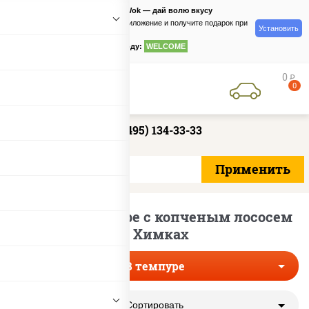
PizzaSushiWok — дай волю вкусу
Скачайте приложение и получите подарок при
Установить
заказе
по промокоду:
WELCOME
0
руб
0
+7 (495) 134-33-33
Роллы в темпуре с копченым лососем
в Химках
В темпуре
Сортировать