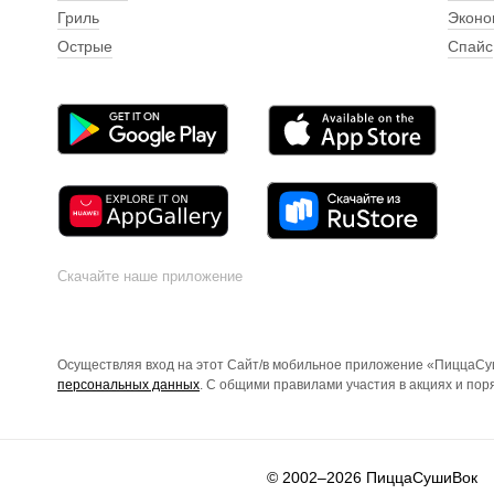
Гриль
Эконо
Острые
Спайс
Скачайте наше приложение
Осуществляя вход на этот Сайт/в мобильное приложение «ПиццаСуш
персональных данных
. С общими правилами участия в акциях и по
© 2002–2026
ПиццаСушиВок