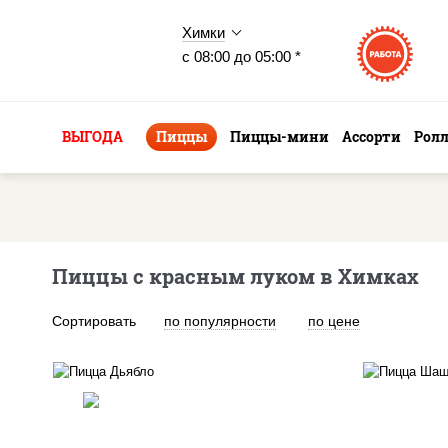
Химки
с 08:00 до 05:00 *
ВЫГОДА
Пиццы
Пиццы-мини
Ассорти
Рол
Пиццы с красным луком в Химках
Сортировать
по популярности
по цене
соус "техасский барбекю",
п