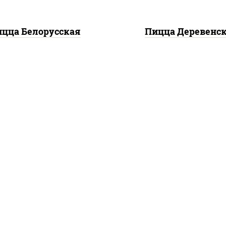
цца Белорусская
Пицца Деревенс