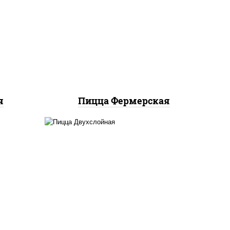
соус
соус "техасский барбекю",
к),
моцарелла для пиццы, лук
ы,
красный, колбаса "салями",
к
ветчина, огурцы
маринованные
я
Пицца Фермерская
ты
соус "томатно -
ок),
горчичный", лук красный,
ы,
огурцы маринованные,
й,
ветчина, бекон, моцарелла
ина,
для пиццы, помидоры,
грудка куриная