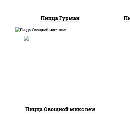
Пицца Гурман
Пи
соус "шеф" (майонез соус
соевый зелень чеснок),
моцарелла для пиццы,
шампиньоны св, помидоры,
перец болгарский, лук
красный, соус "песто"
(базилик, петрушка, рукола,
сыр "пекорино-романо",
кешью, подсолнечное
масло)
Пицца Овощной микс new