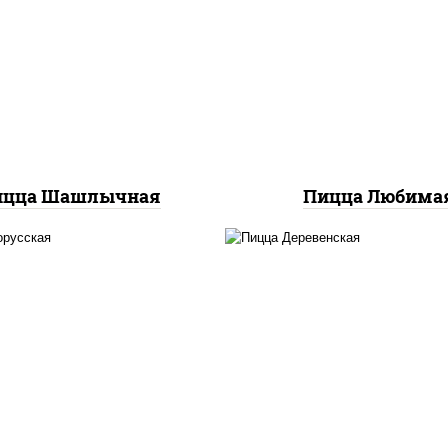
соус "шеф" (майонез 
илик орегано чеснок),
соевый зелень чесно
арелла для пиццы, лук
моцарелла для пицц
красный, огурцы
шампиньоны св, лу
аринованные, грудка
красный, ветчина
куриная
ицца Шашлычная
Пицца Любима
с "горчичный" (майонез
пицца соус (тома
рчица), моцарелла для
базилик орегано чесн
пиццы, лук красный,
моцарелла для пицц
баса "салями", бекон,
чеснок, лук красны
урцы маринованные,
шампиньоны св, свин
льки картофеля, соус
бекон
техасский барбекю"