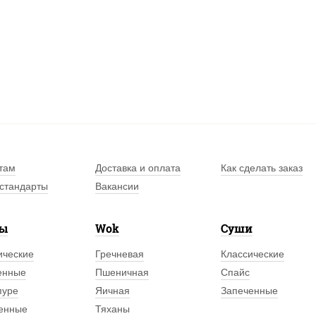
там
Доставка и оплата
Как сделать заказ
стандарты
Вакансии
лы
Wok
Суши
ические
Гречневая
Классические
енные
Пшеничная
Спайс
пуре
Яичная
Запеченные
енные
Тяханы