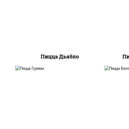
моцарелла для пиццы, лук
баз
красный, колбаса "салями",
моц
ветчина, перец
"халапеньо", помидоры,
м
огурцы маринованные
Пицца Дьябло
П
пицца соус (томаты
соу
базилик орегано чеснок),
го
моцарелла для пиццы, лук
красный, колбаса
кол
"пепперони", перец
ог
болгарский, соус
до
"техасский барбекю"
"