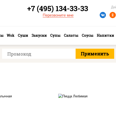
+7 (495) 134-33-33
Де
Перезвоните мне
лы
Wok
Суши
Закуски
Супы
Салаты
Соусы
Напитки
ицца соус (томаты