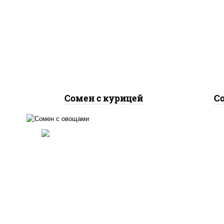
масло растительное,
м
грудка куриная, морковь,
го
лук репчатый, перец
болгарский, кабачки, соус
бол
"чесночный", лапша яичная
"чес
Сомен с курицей
С
масло растительное,
морковь, лук репчатый,
перец болгарский, кабачки,
соус "чесночный", лапша
яичная, кунжут