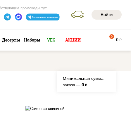
йствующие промокоды тут
Войти
0
0
Десерты
Наборы
VEG
АКЦИИ
руб
Минимальная сумма
0
заказа —
руб.