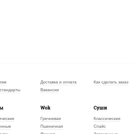
там
Доставка и оплата
Как сделать заказ
стандарты
Вакансии
лы
Wok
Суши
ические
Гречневая
Классические
енные
Пшеничная
Спайс