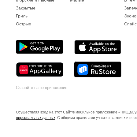
Морские и Рыбные
Малые
В тем
Закрытые
Запеч
Гриль
Эконо
Острые
Спайс
Скачайте наше приложение
Осуществляя вход на этот Сайт/в мобильное приложение «ПиццаСуш
персональных данных
. С общими правилами участия в акциях и по