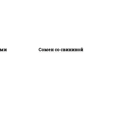
е,
масло растительное,
лук
свинина, морковь, лук
репчатый, перец
соус
болгарский, кабачки, соус
ичная
"чесночный", лапша яичная
ами
Сомен со свининой