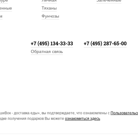
пуре
Яичная
Запеченные
енные
Тяханы
м
Фунчозы
+7 (495) 134-33-33
+7 (495) 287-65-00
Обратная связь
иВок - доставка еды», вы подтверждаете, что ознакомлены с
Пользовательс
рядке получения подарков Вы можете
ознакомиться здесь