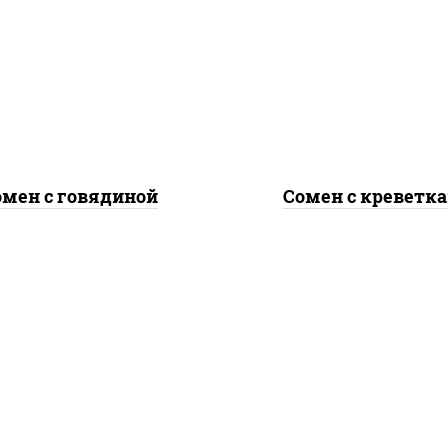
асло растительное,
масло растительно
вядина, морковь, лук
креветки, морковь, 
репчатый, перец
репчатый, перец
гарский, кабачки, соус
болгарский, кабачки, 
ночный", лапша яичная
"чесночный", лапша я
омен с говядиной
Сомен с креветк