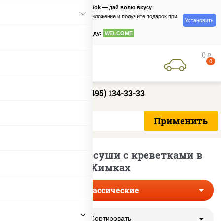
PizzaSushiWok — дай волю вкусу
Скачайте приложение и получите подарок при
Установить
заказе
по промокоду:
WELCOME
0
руб
0
+7 (495) 134-33-33
Классические суши с креветками в
Химках
Классические
Сортировать