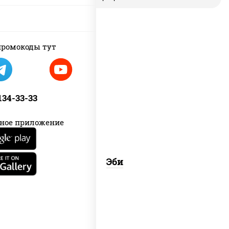
ромокоды тут
рис, креветки
 134-33-33
ное приложение
Эби