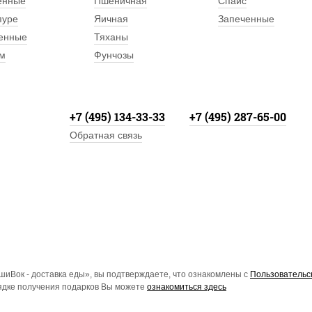
енные
Пшеничная
Спайс
пуре
Яичная
Запеченные
енные
Тяханы
м
Фунчозы
+7 (495) 134-33-33
+7 (495) 287-65-00
Обратная связь
иВок - доставка еды», вы подтверждаете, что ознакомлены с
Пользовательс
рядке получения подарков Вы можете
ознакомиться здесь