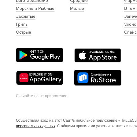
Вегетарианские
Средние
Фирм
Морские и Рыбные
Малые
В тем
Закрытые
Запеч
Гриль
Эконо
Острые
Спайс
Скачайте наше приложение
Осуществляя вход на этот Сайт/в мобильное приложение «ПиццаСуш
персональных данных
. С общими правилами участия в акциях и по