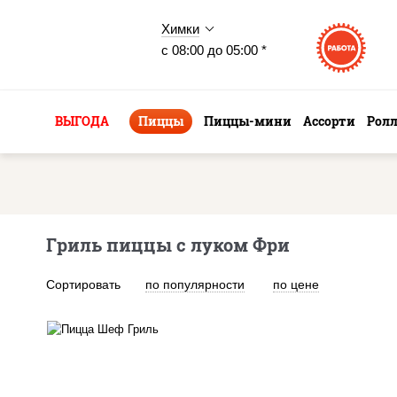
Химки
с 08:00 до 05:00 *
ВЫГОДА
Пиццы
Пиццы-мини
Ассорти
Рол
Гриль пиццы с луком Фри
Сортировать
по популярности
по цене
пицца соус (томаты