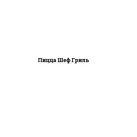
базилик орегано чеснок),
моцарелла для пиццы,
колбаса "пепперони", бекон,
свинина, соус "гриль", лук
фри
Пицца Шеф Гриль