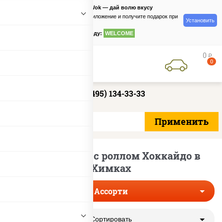
PizzaSushiWok — дай волю вкусу
Скачайте приложение и получите подарок при
Установить
заказе
по промокоду:
WELCOME
0
руб
0
+7 (495) 134-33-33
Сеты ассорти с роллом Хоккайдо в
Химках
Ассорти
Сортировать